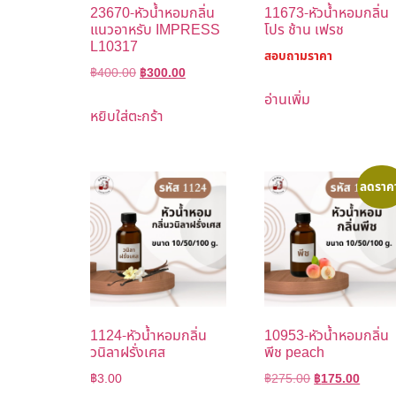
23670-หัวน้ำหอมกลิ่น
11673-หัวน้ำหอมกลิ่น
แนวอาหรับ IMPRESS
โปร ช้าน เฟรช
L10317
สอบถามราคา
฿
400.00
฿
300.00
อ่านเพิ่ม
หยิบใส่ตะกร้า
ลดราค
1124-หัวน้ำหอมกลิ่น
10953-หัวน้ำหอมกลิ่น
วนิลาฝรั่งเศส
พีช peach
฿
3.00
฿
275.00
฿
175.00