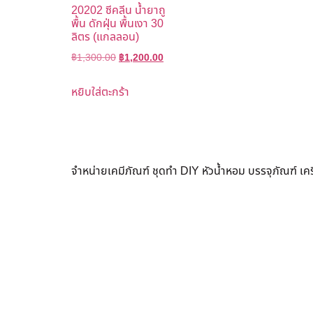
20202 ซีคลีน น้ำยาถู
พื้น ดักฝุ่น พื้นเงา 30
ลิตร (แกลลอน)
฿
1,300.00
฿
1,200.00
หยิบใส่ตะกร้า
จำหน่ายเคมีภัณฑ์ ชุดทำ DIY หัวน้ำหอม บรรจุภัณฑ์ เ