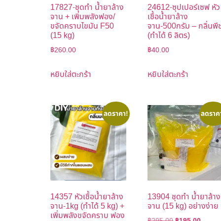
17827-ชุดทำ น้ำยาล้าง
24612-ซุปเปอร์เซฟ หัว
จาน + เพิ่มพลังฟอง/
เชื้อน้ำยาล้าง
ขจัดคราบไขมัน F50
จาน-500กรัม – กลิ่นพี
(15 kg)
(ทำได้ 6 ลิตร)
฿
260.00
฿
40.00
หยิบใส่ตะกร้า
หยิบใส่ตะกร้า
ลดราคา!
ลดราค
14357 หัวเชื้อน้ำยาล้าง
13904 ชุดทำ น้ำยาล้าง
จาน-1kg (ทำได้ 5 kg) +
จาน (15 kg) อย่างง่าย
เพิ่มพลังขจัดคราบ ฟอง
฿
295.00
฿
195.00