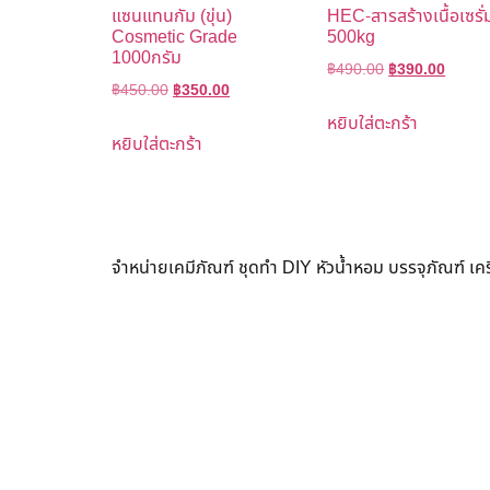
แซนแทนกัม (ขุ่น)
HEC-สารสร้างเนื้อเซรั่
Cosmetic Grade
500kg
1000กรัม
฿
490.00
฿
390.00
฿
450.00
฿
350.00
หยิบใส่ตะกร้า
หยิบใส่ตะกร้า
จำหน่ายเคมีภัณฑ์ ชุดทำ DIY หัวน้ำหอม บรรจุภัณฑ์ เ