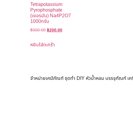
Tetrapotassium
Pyrophosphate
(เยอรมัน) Na4P2O7
1000กรัม
฿
300.00
฿
200.00
หยิบใส่ตะกร้า
จำหน่ายเคมีภัณฑ์ ชุดทำ DIY หัวน้ำหอม บรรจุภัณฑ์ เ