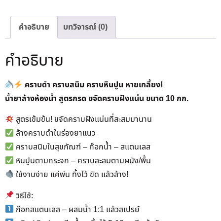
คำอธิบาย
บทวิจารณ์ (0)
คำอธิบาย
คราบดำ คราบสนิม คราบหินปูน หายเกลี้ยง!
น้ำยาล้างห้องน้ำ สูตรกรด ขจัดคราบฝังแน่น ขนาด 10 กก.
สูตรเข้มข้น! ขจัดคราบฝังแน่นที่สะสมมานาน
ล้างคราบดำในร่องยาแนว
คราบสนิมในสุขภัณฑ์ – ก๊อกน้ำ – สแตนเลส
หินปูนตามกระจก – คราบสะสมตามผนัง/พื้น
ใช้งานง่าย แค่พ่น ทิ้งไว้ ขัด แล้วล้าง!
วิธีใช้:
ก๊อกสแตนเลส – ผสมน้ำ 1:1 แล้วสเปรย์