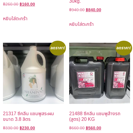
30kg.
฿
260.00
฿
160.00
฿
940.00
฿
840.00
หยิบใส่ตะกร้า
หยิบใส่ตะกร้า
ลดราคา!
ลดราคา!
21317 ซีคลีน แชมพูสระผม
21488 ซีคลีน แชมพูล้างรถ
ขนาด 3.8 ลิตร
(สูตร) 20 KG
฿
330.00
฿
230.00
฿
660.00
฿
560.00