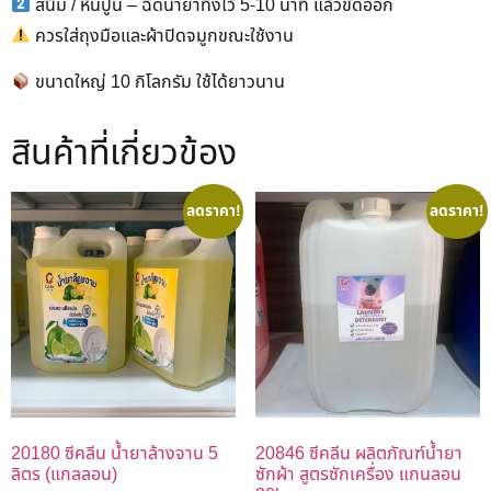
สนิม / หินปูน – ฉีดน้ำยาทิ้งไว้ 5-10 นาที แล้วขัดออก
ควรใส่ถุงมือและผ้าปิดจมูกขณะใช้งาน
ขนาดใหญ่ 10 กิโลกรัม ใช้ได้ยาวนาน
สินค้าที่เกี่ยวข้อง
ลดราคา!
ลดราคา!
20180 ซีคลีน น้ำยาล้างจาน 5
20846 ซีคลีน ผลิตภัณฑ์น้ำยา
ลิตร (แกลลอน)
ซักผ้า สูตรซักเครื่อง แกนลอน