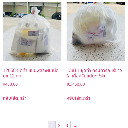
12058-ชุดทำ แชมพูสระผมเนื้อ
13811-ชุดทำ ครีมทารักแร้ขาว
มุข 12 กก
ใส เนื้อครีมแน่นๆ-5kg
฿
460.00
฿
1,450.00
หยิบใส่ตะกร้า
หยิบใส่ตะกร้า
1
2
3
→