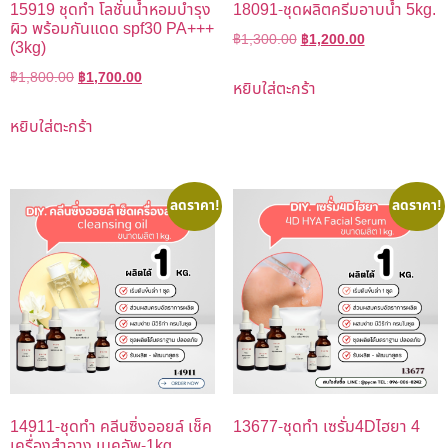
15919 ชุดทำ โลชั่นน้ำหอมบำรุง
18091-ชุดผลิตครีมอาบน้ำ 5kg.
ผิว พร้อมกันแดด spf30 PA+++
฿
1,300.00
฿
1,200.00
(3kg)
฿
1,800.00
฿
1,700.00
หยิบใส่ตะกร้า
หยิบใส่ตะกร้า
ลดราคา!
ลดราคา!
14911-ชุดทำ คลีนซิ่งออยล์ เช็ค
13677-ชุดทำ เซรั่ม4Dไฮยา 4
เครื่องสำอาง เมคอัพ-1kg