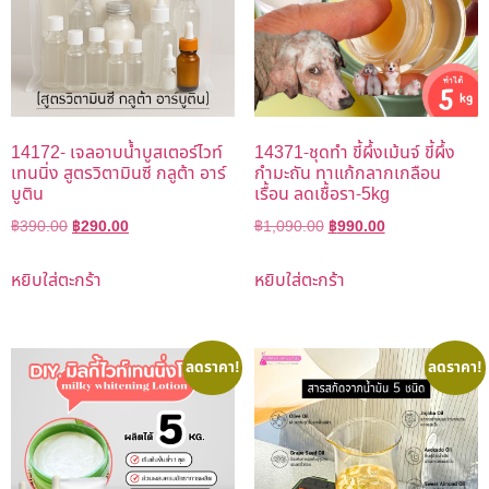
14172- เจลอาบน้ำบูสเตอร์ไวท์
14371-ชุดทำ ขี้ผึ้งเม้นจ์ ขี้ผึ้ง
เทนนิ่ง สูตรวิตามินซี กลูต้า อาร์
กำมะถัน ทาแก้กลากเกลือน
บูติน
เรื้อน ลดเชื้อรา-5kg
฿
390.00
฿
290.00
฿
1,090.00
฿
990.00
หยิบใส่ตะกร้า
หยิบใส่ตะกร้า
ลดราคา!
ลดราคา!