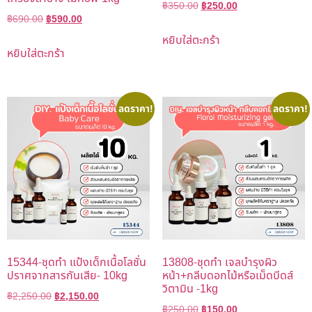
฿
350.00
฿
250.00
฿
690.00
฿
590.00
หยิบใส่ตะกร้า
หยิบใส่ตะกร้า
ลดราคา!
ลดราคา!
15344-ชุดทำ แป้งเด็กเนื้อโลชั่น
13808-ชุดทำ เจลบำรุงผิว
ปราศจากสารกันเสีย- 10kg
หน้า+กลีบดอกไม้หรือเม็ดบีดส์
วิตามิน -1kg
฿
2,250.00
฿
2,150.00
฿
250.00
฿
150.00