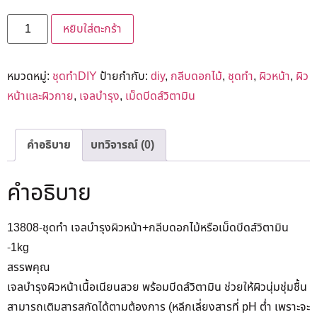
หยิบใส่ตะกร้า
หมวดหมู่:
ชุดทำDIY
ป้ายกำกับ:
diy
,
กลีบดอกไม้
,
ชุดทำ
,
ผิวหน้า
,
ผิว
หน้าและผิวกาย
,
เจลบำรุง
,
เม็ดบีดส์วิตามิน
คำอธิบาย
บทวิจารณ์ (0)
คำอธิบาย
13808-ชุดทำ เจลบำรุงผิวหน้า+กลีบดอกไม้หรือเม็ดบีดส์วิตามิน
-1kg
สรรพคุณ
เจลบำรุงผิวหน้าเนื้อเนียนสวย พร้อมบีดส์วิตามิน ช่วยให้ผิวนุ่มชุ่มชื้น
สามารถเติมสารสกัดได้ตามต้องการ (หลีกเลี่ยงสารที่ pH ต่ำ เพราะจะ