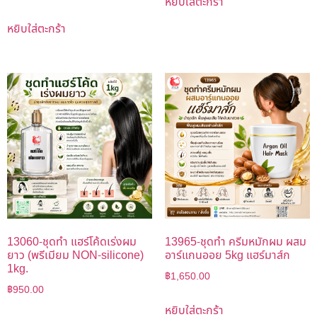
หยิบใส่ตะกร้า
หยิบใส่ตะกร้า
13060-ชุดทำ แฮร์โค้ดเร่งผม
13965-ชุดทำ ครีมหมักผม ผสม
ยาว (พรีเมียม NON-silicone)
อาร์แกนออย 5kg แฮร์มาส์ก
1kg.
฿
1,650.00
฿
950.00
หยิบใส่ตะกร้า