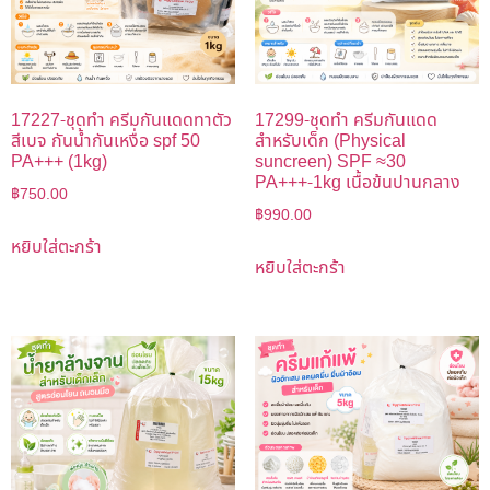
17227-ชุดทำ ครีมกันแดดทาตัว
17299-ชุดทำ ครีมกันแดด
สีเบจ กันน้ำกันเหงื่อ spf 50
สำหรับเด็ก (Physical
PA+++ (1kg)
suncreen) SPF ≈30
PA+++-1kg เนื้อข้นปานกลาง
฿
750.00
฿
990.00
หยิบใส่ตะกร้า
หยิบใส่ตะกร้า