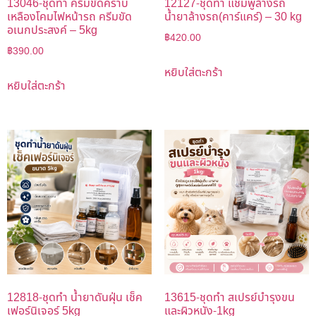
13046-ชุดทำ ครีมขัดคราบ
12127-ชุดทำ แชมพูล้างรถ
เหลืองโคมไฟหน้ารถ ครีมขัด
น้ำยาล้างรถ(คาร์แคร์) – 30 kg
อเนกประสงค์ – 5kg
฿
420.00
฿
390.00
หยิบใส่ตะกร้า
หยิบใส่ตะกร้า
12818-ชุดทำ น้ำยาดันฝุ่น เช็ค
13615-ชุดทำ สเปรย์บำรุงขน
เฟอร์นิเจอร์ 5kg
และผิวหนัง-1kg