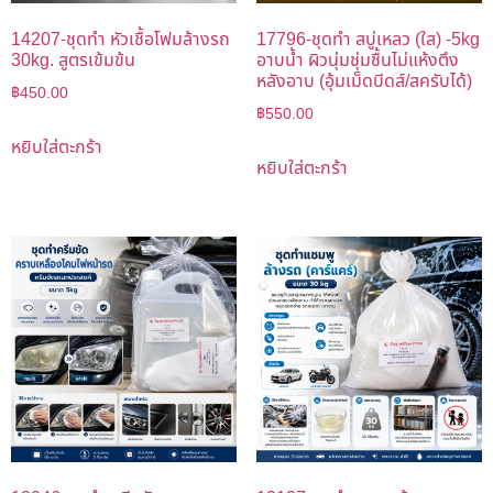
14207-ชุดทำ หัวเชื้อโฟมล้างรถ
17796-ชุดทำ สบู่เหลว (ใส) -5kg
30kg. สูตรเข้มข้น
อาบน้ำ ผิวนุ่มชุ่มชื้นไม่แห้งตึง
หลังอาบ (อุ้มเม็ดบีดส์/สครับได้)
฿
450.00
฿
550.00
หยิบใส่ตะกร้า
หยิบใส่ตะกร้า