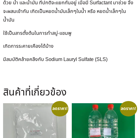
ด้วย น้ำ และน้ำมัน ที่ปกติจะแยกกันอยู่ เมื่อมี Surfactant มาช่วย จึง
จะผสมเข้ากัน เกิดเป็นหยดน้ำมันเล็กๆในน้ำ หรือ หยดน้ำเล็กๆใน
น้ำมัน
ใช้เป็นสารตั้งต้นในการทำสบู่-แชมพู
เกิดการระคายเคืองได้บ้าง
มีสมบัติคล้ายคลืงกับ Sodium Lauryl Sulfate (SLS)
สินค้าที่เกี่ยวข้อง
ลดราคา!
ลดราคา!