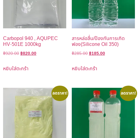
Carbopol 940 , AQUPEC
สารหล่อลื่น/ป้องกันการเกิด
HV-501E 1000kg
ฟอง(Silicone Oil 350)
฿
920.00
฿
820.00
฿
285.00
฿
185.00
หยิบใส่ตะกร้า
หยิบใส่ตะกร้า
ลดราคา!
ลดราคา!