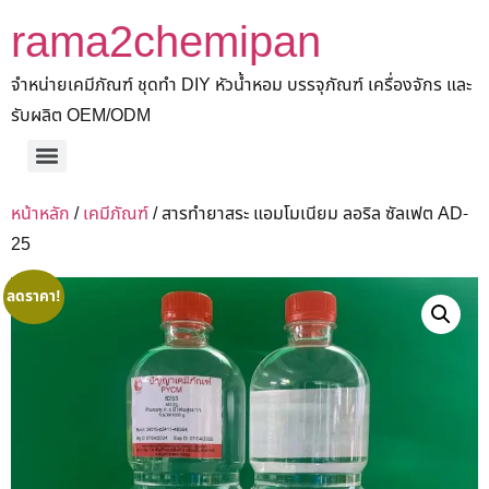
rama2chemipan
จำหน่ายเคมีภัณฑ์ ชุดทำ DIY หัวน้ำหอม บรรจุภัณฑ์ เครื่องจักร และ
รับผลิต OEM/ODM
หน้าหลัก
/
เคมีภัณฑ์
/ สารทำยาสระ แอมโมเนียม ลอริล ซัลเฟต AD-
25
ลดราคา!