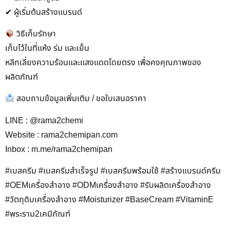
✔ ผู้เริ่มต้นสร้างแบรนด์
วิธีเก็บรักษา
เก็บไว้ในที่แห้ง ร่ม และเย็น
หลีกเลี่ยงความร้อนและแสงแดดโดยตรง เพื่อคงคุณภาพของ
ผลิตภัณฑ์
สอบถามข้อมูลเพิ่มเติม / ขอใบเสนอราคา
LINE : @rama2chemi
Website : rama2chemipan.com
Inbox : m.me/rama2chemipan
#เบสครีม #เบสครีมสำเร็จรูป #เบสครีมพร้อมใช้ #สร้างแบรนด์ครีม
#OEMเครื่องสำอาง #ODMเครื่องสำอาง #รับผลิตเครื่องสำอาง
#วัตถุดิบเครื่องสำอาง #Moisturizer #BaseCream #VitaminE
#พระราม2เคมีภัณฑ์