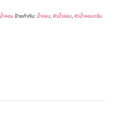
วน้ำหอม
ป้ายกำกับ:
น้ำหอม
,
หัวน้ำหอม
,
หัวน้ำหอมกลิ่น