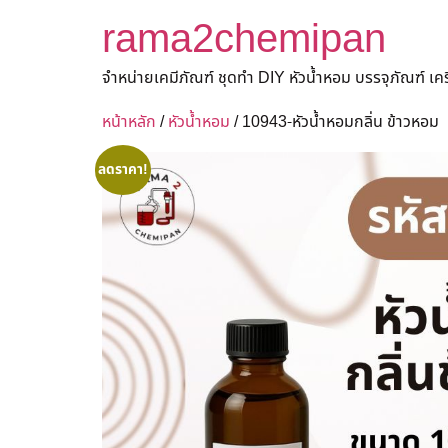
rama2chemipan
จำหน่ายเคมีภัณฑ์ ชุดทำ DIY หัวน้ำหอม บรรจุภัณฑ์ เ
หน้าหลัก
/
หัวน้ำหอม
/ 10943-หัวน้ำหอมกลิ่น ข้าวหอม
ลดราคา!