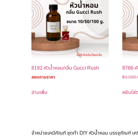
8192-หัวน้ำหอมกลิ่น Gucci Rush
8766-หั
สอบถามราคา
฿
3,500.
อ่านเพิ่ม
หยิบใส่ต
จำหน่ายเคมีภัณฑ์ ชุดทำ DIY หัวน้ำหอม บรรจุภัณฑ์ เ