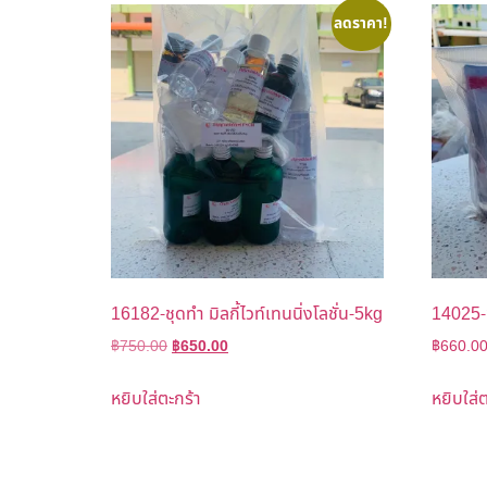
ลดราคา!
16182-ชุดทำ มิลกี้ไวท์เทนนิ่งโลชั่น-5kg
14025-ช
฿
750.00
฿
650.00
฿
660.0
หยิบใส่ตะกร้า
หยิบใส่ต