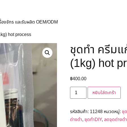
ครื่องจักร และรับผลิต OEM/ODM
(1kg) hot process
ชุดทำ ครีมแก
(1kg) hot p
฿
400.00
หยิบใส่ตะกร้า
รหัสสินค้า:
11248
หมวดหมู่:
ชุ
ด่างดำ
,
ชุดทำDIY
,
ลดจุดด่างดำ