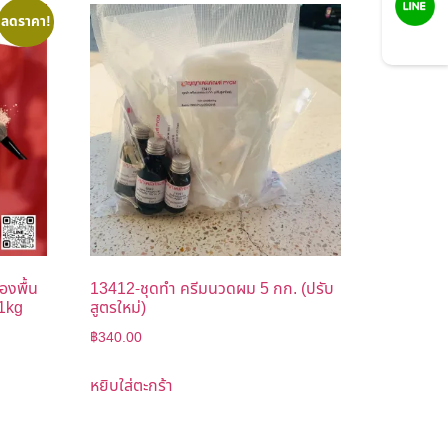
ลดราคา!
LINE
องพื้น
13412-ชุดทำ ครีมนวดผม 5 กก. (ปรับ
-1kg
สูตรใหม่)
฿
340.00
หยิบใส่ตะกร้า