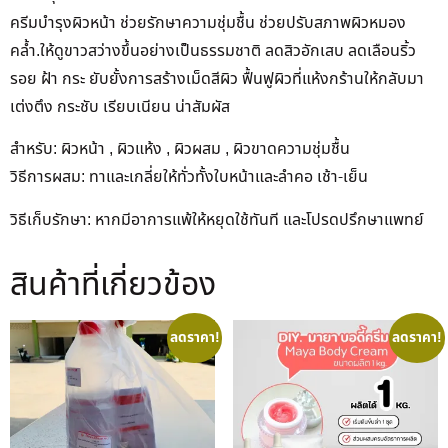
ครีมบำรุงผิวหน้า ช่วยรักษาความชุ่มชื้น ช่วยปรับสภาพผิวหมอง
คล้ำ.ให้ดูขาวสว่างขึ้นอย่างเป็นธรรมชาติ ลดสิวอักเสบ ลดเลือนริ้ว
รอย ฝ้า กระ ยับยั้งการสร้างเม็ดสีผิว ฟื้นฟูผิวที่แห้งกร้านให้กลับมา
เต่งตึง กระชับ เรียบเนียน น่าสัมผัส
สำหรับ: ผิวหน้า , ผิวแห้ง , ผิวผสม , ผิวขาดความชุ่มชื้น
วิธีการผสม: ทาและเกลี่ยให้ทั่วทั้งใบหน้าและลำคอ เช้า-เย็น
วิธีเก็บรักษา: หากมีอาการแพ้ให้หยุดใช้ทันที และโปรดปรึกษาแพทย์
สินค้าที่เกี่ยวข้อง
ลดราคา!
ลดราคา!