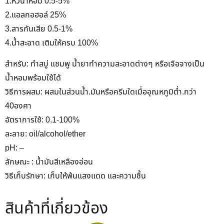
1.หัวน้ำหอม 0.5-5%
2.แอลกอฮอล์ 25%
3.สารกันเสีย 0.5-1%
4.น้ำสะอาด เติมให้ครบ 100%
สำหรับ: ทำสบู่ แชมพู น้ำยาทำความสะอาดต่างๆ หรือเจือจางเป็น
น้ำหอมพร้อมใช้ได้
วิธีการผสม: ผสมในส่วนน้ำ.มันหรือครีมใดเมื่ออุณหภูมิต่ำ.กว่า
40องศา
อัตราการใช้: 0.1-100%
ละลาย: oil/alcohol/ether
pH: –
ลักษณะ : น้ำมันสีเหลืองอ่อน
วิธีเก็บรักษา: เก็บให้พ้นแสงแดด และความชื้น
สินค้าที่เกี่ยวข้อง