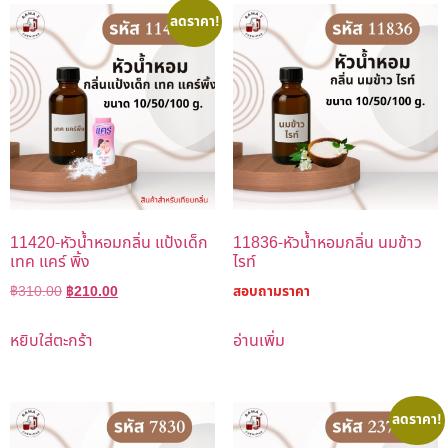
ลดราคา!
11420-หัวน้ำหอมกลิ่น แป้งเด็ก
11836-หัวน้ำหอมกลิ่น นมข้าว
เทค แคร์ พิ้ง
ไรท์
฿
310.00
฿
210.00
สอบถามราคา
หยิบใส่ตะกร้า
อ่านเพิ่ม
ลดราคา!