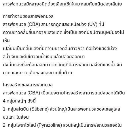
สารฟอกนวลมีหลายชนิดต้องเลือกใช้ให้เหมาะสมกับชนิดของเส้นใย
การทำงานของสารฟอกนวล
สารฟอกนวล (OBA) สามารถดูดแสงเหนือม่วง (UV) ที่มี
ความยาวคลื่นสั้นมาจากแสงแดด ซึ่งเป็นแสงที่นัยน์ตามนุษย์มองไม่
เห็น
เปลี่ยนเป็นคลื่นแสงที่มีความยาวคลื่นยาวกว่า คือช่วงแสงสีม่วง
สีน้ำเงินและสีเขียวอมน้ำเงิน แล้วปล่อยออกมา
ดังนั้นแสงที่สะท้อนออกมาจากวัตถุที่มีสารฟอกนวลจึงมีแสงน้ำเงิน
มาก และความเข้มของแสงมากขึ้นด้วย
โครงสร้างของสารฟอกนวล
สารฟอกนวล (OBA) เมื่อแบ่งตามโครงสร้างสามารถแบ่งออกได้เป็น
4 กลุ่มใหญ่ๆ ดังนี้
1. กลุ่มสไตบีน (Stibene) ส่วนใหญ่เป็นสารฟอกนวลของเซลลูโลส
ขนแกะ ไนล่อน
2. กลุ่มไพราโซไลน์ (Pyrazoline) ส่วนใหญ่เป็นสารฟอกนวลของไน