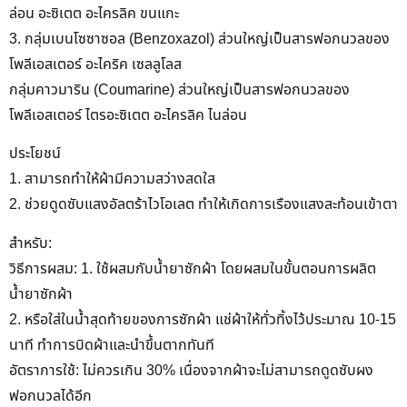
ล่อน อะซิเตต อะไครลิค ขนแกะ
3. กลุ่มเบนโซซาซอล (Benzoxazol) ส่วนใหญ่เป็นสารฟอกนวลของ
โพลีเอสเตอร์ อะไคริค เซลลูโลส
กลุ่มคาวมาริน (Coumarine) ส่วนใหญ่เป็นสารฟอกนวลของ
โพลีเอสเตอร์ ไตรอะซิเตต อะไครลิค ไนล่อน
ประโยชน์
1. สามารถทำให้ผ้ามีความสว่างสดใส
2. ช่วยดูดซับแสงอัลตร้าไวโอเลต ทำให้เกิดการเรืองแสงสะท้อนเข้าตา
สำหรับ:
วิธีการผสม: 1. ใช้ผสมกับน้ำยาซักผ้า โดยผสมในขั้นตอนการผลิต
น้ำยาซักผ้า
2. หรือใส่ในน้ำสุดท้ายของการซักผ้า แช่ผ้าให้ทั่วทิ้งไว้ประมาณ 10-15
นาที ทำการบิดผ้าและนำขึ้นตากทันที
อัตราการใช้: ไม่ควรเกิน 30% เนื่องจากผ้าจะไม่สามารถดูดซับผง
ฟอกนวลได้อีก