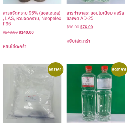
สารขจัดคราบ 96% (แอลเอเอส)
สารทำยาสระ แอมโมเนียม ลอริล
, LAS, หัวขจัดคราบ, Neopelex
ซัลเฟต AD-25
F96
฿
96.00
฿
76.00
฿
240.00
฿
140.00
หยิบใส่ตะกร้า
หยิบใส่ตะกร้า
ลดราคา!
ลดราคา!