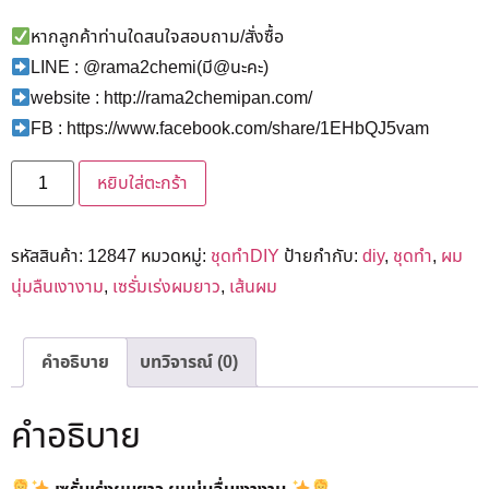
หากลูกค้าท่านใดสนใจสอบถาม/สั่งซื้อ
LINE : @rama2chemi(มี@นะคะ)
website : http://rama2chemipan.com/
FB : https://www.facebook.com/share/1EHbQJ5vam
หยิบใส่ตะกร้า
รหัสสินค้า:
12847
หมวดหมู่:
ชุดทำDIY
ป้ายกำกับ:
diy
,
ชุดทำ
,
ผม
นุ่มลืนเงางาม
,
เซรั่มเร่งผมยาว
,
เส้นผม
คำอธิบาย
บทวิจารณ์ (0)
คำอธิบาย