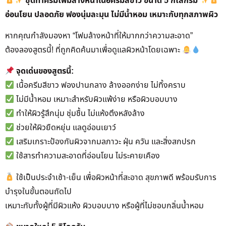
ชุดทำครีมโฟมล้างหน้าเนื้อครีมสีขาว ขนาด 5 กิโลกรัม
อ่อนโยน ปลอดภัย ฟองนุ่มละมุน ไม่มีน้ำหอม เหมาะกับทุกสภาพผิว
หากคุณกำลังมองหา “โฟมล้างหน้าที่ให้มากกว่าความสะอาด”
ต้องลองสูตรนี้! ที่ถูกคิดค้นมาเพื่อดูแลผิวหน้าโดยเฉพาะ
จุดเด่นของสูตรนี้:
เนื้อครีมสีขาว ฟองปานกลาง ล้างออกง่าย ไม่ทิ้งคราบ
ไม่มีน้ำหอม เหมาะสำหรับผิวแพ้ง่าย หรือผิวบอบบาง
ทำให้ผิวรู้สึกนุ่ม ชุ่มชื้น ไม่แห้งตึงหลังล้าง
ช่วยให้ผิวยืดหยุ่น แลดูอ่อนเยาว์
เสริมเกราะป้องกันผิวจากมลภาวะ ฝุ่น ควัน และสิ่งสกปรก
ใช้สารทำความสะอาดที่อ่อนโยน ไม่ระคายเคือง
ใช้เป็นประจำเช้า-เย็น เพื่อผิวหน้าที่สะอาด สุขภาพดี พร้อมรับการ
บำรุงในขั้นตอนถัดไป
เหมาะกับทั้งผู้ที่มีผิวแห้ง ผิวบอบบาง หรือผู้ที่ไม่ชอบกลิ่นน้ำหอม