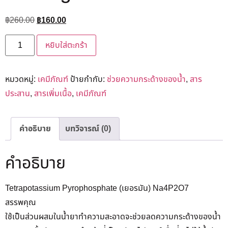
฿
260.00
฿
160.00
หยิบใส่ตะกร้า
หมวดหมู่:
เคมีภัณฑ์
ป้ายกำกับ:
ช่วยความกระด้างของน้ำ
,
สาร
ประสาน
,
สารเพิ่มเนื้อ
,
เคมีภัณฑ์
คำอธิบาย
บทวิจารณ์ (0)
คำอธิบาย
Tetrapotassium Pyrophosphate (เยอรมัน) Na4P2O7
สรรพคุณ
ใช้เป็นส่วนผสมในน้ำยาทำความสะอาดจะช่วยลดความกระด้างของน้ำ