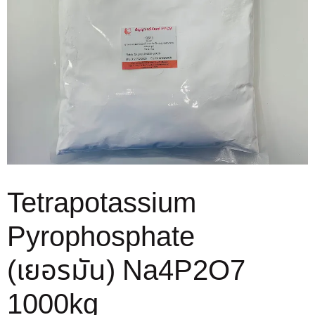
Tetrapotassium
Pyrophosphate
(เยอรมัน) Na4P2O7
1000kg