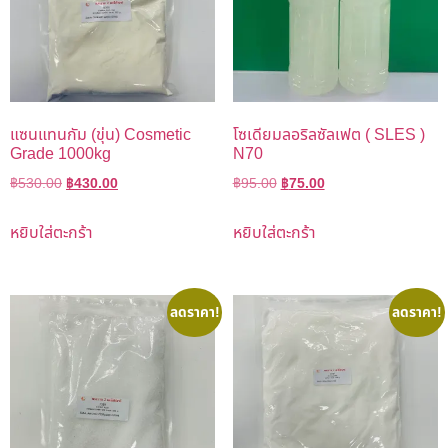
แซนแทนกัม (ขุ่น) Cosmetic
โซเดียมลอริลซัลเฟต ( SLES )
Grade 1000kg
N70
฿
530.00
฿
430.00
฿
95.00
฿
75.00
หยิบใส่ตะกร้า
หยิบใส่ตะกร้า
ลดราคา!
ลดราคา!