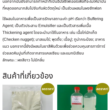
นอกจากนั้นยังสามารถทำหน้าที่เป็นอิมัลซิไฟเออร์เพื่อที่จะไม่ให้น้ำมัน
ที่หลุดออกมากลับไปจับกับผิววัตถุใหม่ เป็นส่วนผสมในผงซักฟอก
ใช้ผสมในอาหารเพื่อเป็นสารรักษาสถานะค่า pH เรียกว่า Buffering
Agent; เป็นตัวประสาน Emulsifier และเป็นตัวสารเพิ่มเนื้อ
Thickening agent โดยจะนำมาใช้ในอาหาร เช่น เนื้อไก่นักเก็ต
(Checken nugget); มาสแมโร่; พุดดิ้ง; เนื้อปู; ทูน่ากระป๋อง; อาหาร
แมว นอกจากนี้ยังมีผสมในยาสีฟันด้วยเพื่อช่วยควบคุมสารทาร์ทาร์
ช่วยลดหินปูนที่เกิดจากสารแคลเซียม และแมกนีเซียม
ลักษณะ : ผงสีขาว ไม่มีกลิ่น
สินค้าที่เกี่ยวข้อง
ลดราคา!
ลดราคา!