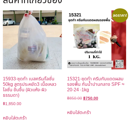
สินค้าที่เกี่ยวข้อง
ลดราคา!
15933-ชุดทำ เบสครีม/โลชั่น
15321-ชุดทำ ครีมกันแดดผสม
50kg สูตรประหยัด3 เนื้อเหลว
รองพื้น กันน้ำปานกลาง SPF ≈
โลชั่น ข้นขึ้น (ผิวแห้ง-ผิว
20-24 -1kg
ธรรมดา)
฿
850.00
฿
750.00
฿
1,850.00
หยิบใส่ตะกร้า
หยิบใส่ตะกร้า