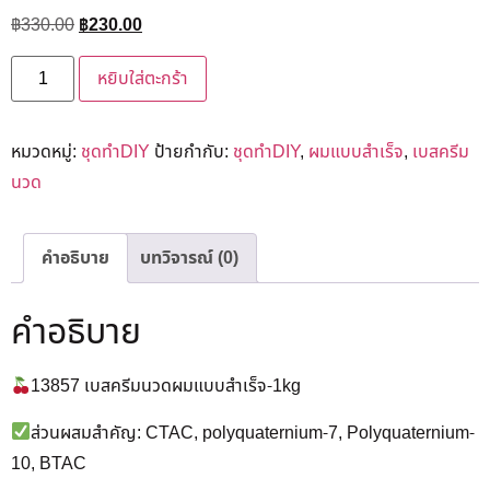
฿
330.00
฿
230.00
หยิบใส่ตะกร้า
หมวดหมู่:
ชุดทำDIY
ป้ายกำกับ:
ชุดทำDIY
,
ผมแบบสำเร็จ
,
เบสครีม
นวด
คำอธิบาย
บทวิจารณ์ (0)
คำอธิบาย
13857 เบสครีมนวดผมแบบสำเร็จ-1kg
ส่วนผสมสำคัญ: CTAC, polyquaternium-7, Polyquaternium-
10, BTAC