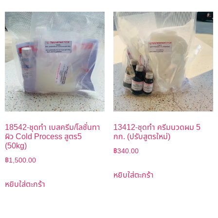
18542-ชุดทำ เบสครีม/โลชั่นทา
13412-ชุดทำ ครีมนวดผม 5
ผิว Cold Process สูตร5
กก. (ปรับสูตรใหม่)
(50kg)
฿
340.00
฿
1,500.00
หยิบใส่ตะกร้า
หยิบใส่ตะกร้า