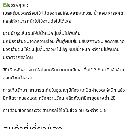
สรรพคุณ :
เบสครีมนวดพร้อมใช้ ไม่ต้องผสมให้ยุ่งยากแค่เติม น้ำหอม สารสกัด
และสีก็สามารถนำไปใช้งานต่อไปได้เลย
ช่วยบำรุงเส้นผมให้มีน้ำหนักนุ่มลื่นไม่พันกัน
ปกป้องเส้นผมจากความร้อน ฟื้นฟูผมเสีย ปรับสภาพผม ลดการขาด
ของเส้นผม ให้ผมนุ่มลื่นสลวย ไม่ชี้ฟู ผมมีน้ำหนัก หวีง่ายไม่พันกัน
ปราศจากซิลิโคน
วิธีใช้: หลังสระผม ให้ฉโลมครีมนวดบนเส้นผมทิ้งไว้ 3-5 นาทีแล้วล้าง
ออกด้วยน้ำสะอาด
การเก็บรักษา: สามารถเก็บในอุณหภูมิห้อง แต่ปิดฝาขวดให้สนิท แล้ว
มิดชิดจากแสงแดด หรือความร้อน ผลิตภัณฑ์มีอายุอย่างต่ำ 2ปี
คำเตือน/ข้อควรระวัง: สามารถใช้ได้ในช่วง pH ระหว่าง 5-8