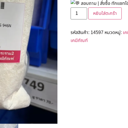
สอบถาม | สั่งซื้อ ทักแชทได
หยิบใส่ตะกร้า
รหัสสินค้า:
14597
หมวดหมู่:
เค
เคมีภัณฑ์