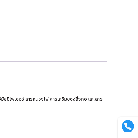
อิมัลซิไฟเออร์ สารหน่วงไฟ สารเสริมของสิ่งทอ และสาร
Call now