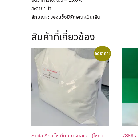
อัตราการใช้: 0.5 – 15.0%
ละลาย: น้ำ
ลักษณะ : ของแข็งมีลักษณะเป็นเส้น
สินค้าที่เกี่ยวข้อง
ลดราคา!
Soda Ash โซเดียมคาร์บอเนต (โซดา
7388-ส