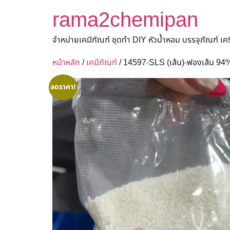
rama2chemipan
จำหน่ายเคมีภัณฑ์ ชุดทำ DIY หัวน้ำหอม บรรจุภัณฑ์ เ
หน้าหลัก
/
เคมีภัณฑ์
/ 14597-SLS (เส้น)-ฟองเส้น 9
ลดราคา!