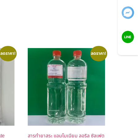
Facebook
LINE
ลดราคา!
ลดราคา!
te
สารทำยาสระ แอมโมเนียม ลอริล ซัลเฟต