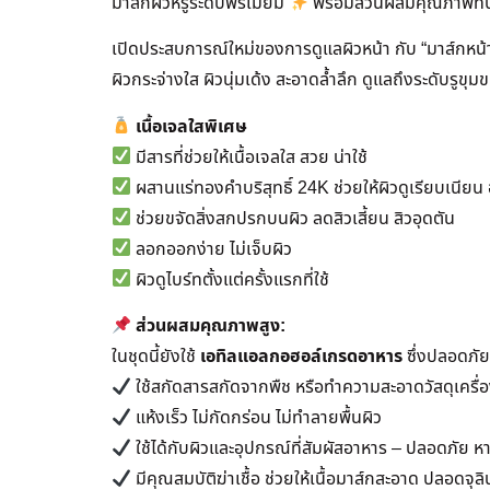
มาส์กผิวหรูระดับพรีเมียม
พร้อมส่วนผสมคุณภาพที่ป
เปิดประสบการณ์ใหม่ของการดูแลผิวหน้า กับ “มาส์ก
ผิวกระจ่างใส ผิวนุ่มเด้ง สะอาดล้ำลึก ดูแลถึงระดับรูขุ
เนื้อเจลใสพิเศษ
มีสารที่ช่วยให้เนื้อเจลใส สวย น่าใช้
ผสานแร่ทองคำบริสุทธิ์ 24K ช่วยให้ผิวดูเรียบเนียน 
ช่วยขจัดสิ่งสกปรกบนผิว ลดสิวเสี้ยน สิวอุดตัน
ลอกออกง่าย ไม่เจ็บผิว
ผิวดูไบร์ทตั้งแต่ครั้งแรกที่ใช้
ส่วนผสมคุณภาพสูง:
ในชุดนี้ยังใช้
เอทิลแอลกอฮอล์เกรดอาหาร
ซึ่งปลอดภัย
ใช้สกัดสารสกัดจากพืช หรือทำความสะอาดวัสดุเครื่
แห้งเร็ว ไม่กัดกร่อน ไม่ทำลายพื้นผิว
ใช้ได้กับผิวและอุปกรณ์ที่สัมผัสอาหาร – ปลอดภัย ห
มีคุณสมบัติฆ่าเชื้อ ช่วยให้เนื้อมาส์กสะอาด ปลอดจุลิ