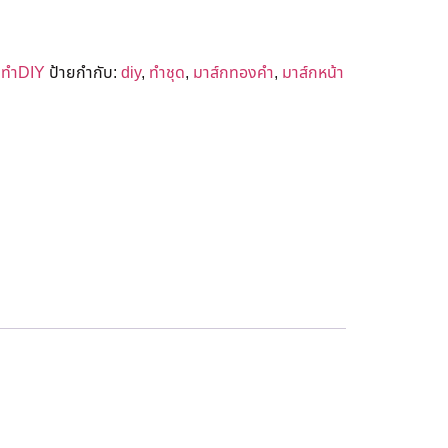
ดทำDIY
ป้ายกำกับ:
diy
,
ทำชุด
,
มาส์กทองคำ
,
มาส์กหน้า