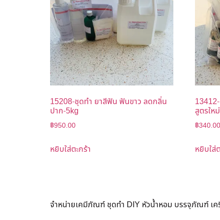
15208-ชุดทำ ยาสีฟัน ฟันขาว ลดกลิ่น
13412-
ปาก-5kg
สูตรใหม่
฿
950.00
฿
340.0
หยิบใส่ตะกร้า
หยิบใส่ต
จำหน่ายเคมีภัณฑ์ ชุดทำ DIY หัวน้ำหอม บรรจุภัณฑ์ เ