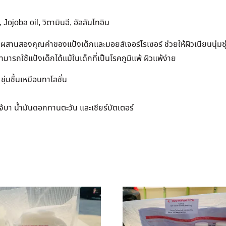
Jojoba oil, วิตามินอี, อัลลันโทอิน
สานสองคุณค่าของแป้งเด็กและมอยส์เจอร์ไรเซอร์ ช่วยให้ผิวเนียนนุ่มชุ่
ถใช้แป้งเด็กได้แม้ในเด็กที่เป็นโรคภูมิแพ้ ผิวแพ้ง่าย
ุ่มชื้นเหมือนทาโลชั่น
จ้บา น้ำมันดอกทานตะวัน และเชียร์บัตเตอร์