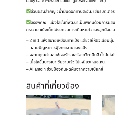
baby care Powder Lotion (preservative-free)
ส่วนผสมสำคัญ : น้ำมันดอกทานตะวัน, เชียร์บัตเตอร์, 
สรรพคุณ : แป้งโลชั่นที่พัฒนาเป็นพิเศษด้วยการผสมผ
กระจาย แป้งเด็กไม่รบกวนทางเดินหายใจของลูกน้อย สามาร
– 2 in 1 แห้งสบายเหมือนทาแป้ง แต่ช่วยให้ผิวเนียนนุ่ม ช
– คลายปัญหาการฟุ้งกระจายของแป้ง
– ผสานคุณค่ามอยซ์เจอร์ไรเซอร์จากวิตามินอี น้ำมันโจโ
– เนื้อโลชั่นบางเบา ซึมซาบเร็ว ไม่เหนียวเหนอะหนะ
– Allantoin ช่วยป้องกันผดผื่นจากความเปียกชื้
สินค้าที่เกี่ยวข้อง