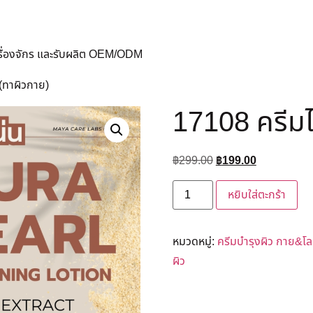
ครื่องจักร และรับผลิต OEM/ODM
ก(ทาผิวกาย)
17108 ครีมไ
฿
299.00
฿
199.00
หยิบใส่ตะกร้า
หมวดหมู่:
ครีมบำรุงผิว กาย&โลช
ผิว