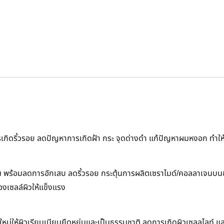
กิดริ้วรอย ลดปัญหาการเกิดฝ้า กระ จุดด่างดำ แก้ปัญหาผมหงอก ทำให้
พร้อมลดการอักเสบ ลดริ้วรอย กระตุ้นการผลิตเซราไมด์/คอลลาเจนบนชั้นผิว
องเซลล์ผิวให้แข็งแรง
ผิวใหม่ให้ผิวเรียบเนียนยืดหยุ่นและเป็นธรรมชาติ ลดการเกิดผิวเซลลูไล