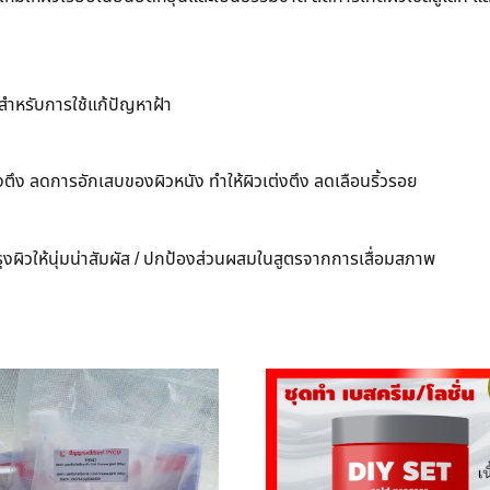
สำหรับการใช้แก้ปัญหาฝ้า
วแห้งตึง ลดการอักเสบของผิวหนัง ทำให้ผิวเต่งตึง ลดเลือนริ้วรอย
ำรุงผิวให้นุ่มน่าสัมผัส / ปกป้องส่วนผสมในสูตรจากการเสื่อมสภาพ