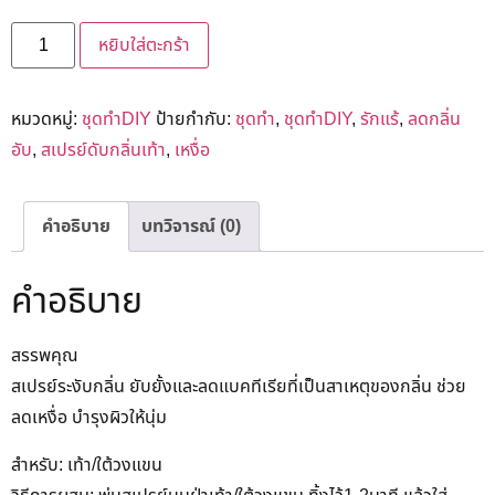
หยิบใส่ตะกร้า
หมวดหมู่:
ชุดทำDIY
ป้ายกำกับ:
ชุดทำ
,
ชุดทำDIY
,
รักแร้
,
ลดกลิ่น
อับ
,
สเปรย์ดับกลิ่นเท้า
,
เหงื่อ
คำอธิบาย
บทวิจารณ์ (0)
คำอธิบาย
สรรพคุณ
สเปรย์ระงับกลิ่น ยับยั้งและลดแบคทีเรียที่เป็นสาเหตุของกลิ่น ช่วย
ลดเหงื่อ บำรุงผิวให้นุ่ม
สำหรับ: เท้า/ใต้วงแขน