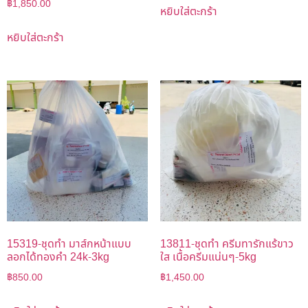
฿
1,850.00
หยิบใส่ตะกร้า
หยิบใส่ตะกร้า
15319-ชุดทำ มาส์กหน้าแบบ
13811-ชุดทำ ครีมทารักแร้ขาว
ลอกได้ทองคำ 24k-3kg
ใส เนื้อครีมแน่นๆ-5kg
฿
850.00
฿
1,450.00