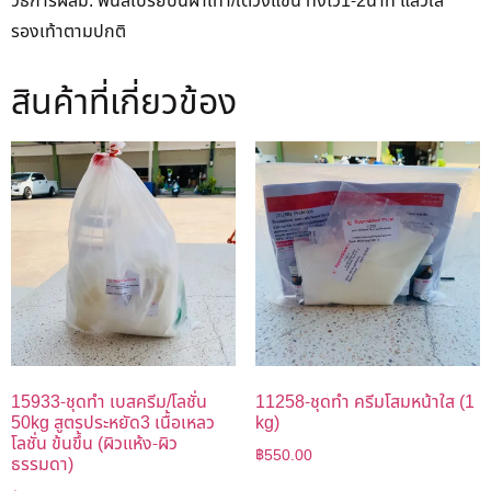
วิธีการผสม: พ่นสเปรย์บนฝ่าเท้า/ใต้วงแขน ทิ้งไว้1-2นาที แล้วใส่
รองเท้าตามปกติ
สินค้าที่เกี่ยวข้อง
15933-ชุดทำ เบสครีม/โลชั่น
11258-ชุดทำ ครีมโสมหน้าใส (1
50kg สูตรประหยัด3 เนื้อเหลว
kg)
โลชั่น ข้นขึ้น (ผิวแห้ง-ผิว
฿
550.00
ธรรมดา)