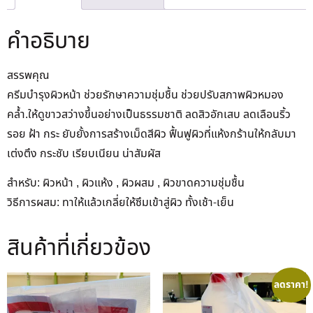
คำอธิบาย
สรรพคุณ
ครีมบำรุงผิวหน้า ช่วยรักษาความชุ่มชื้น ช่วยปรับสภาพผิวหมอง
คล้ำ.ให้ดูขาวสว่างขึ้นอย่างเป็นธรรมชาติ ลดสิวอักเสบ ลดเลือนริ้ว
รอย ฝ้า กระ ยับยั้งการสร้างเม็ดสีผิว ฟื้นฟูผิวที่แห้งกร้านให้กลับมา
เต่งตึง กระชับ เรียบเนียน น่าสัมผัส
สำหรับ: ผิวหน้า , ผิวแห้ง , ผิวผสม , ผิวขาดความชุ่มชื้น
วิธีการผสม: ทาให้แล้วเกลี่ยให้ซึมเข้าสู่ผิว ทั้งเช้า-เย็น
สินค้าที่เกี่ยวข้อง
ลดราคา!