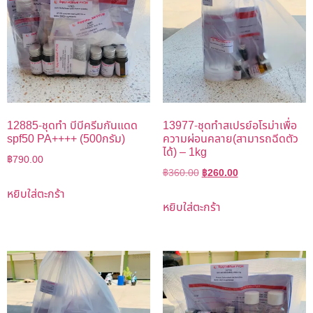
12885-ชุดทำ บีบีครีมกันแดด
13977-ชุดทำสเปรย์อโรม่าเพื่อ
spf50 PA++++ (500กรัม)
ความผ่อนคลาย(สามารถฉีดตัว
ได้) – 1kg
฿
790.00
฿
360.00
฿
260.00
หยิบใส่ตะกร้า
หยิบใส่ตะกร้า