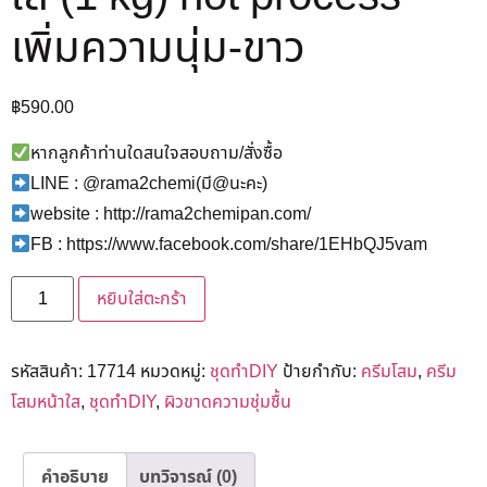
เพิ่มความนุ่ม-ขาว
฿
590.00
หากลูกค้าท่านใดสนใจสอบถาม/สั่งซื้อ
LINE : @rama2chemi(มี@นะคะ)
website : http://rama2chemipan.com/
FB : https://www.facebook.com/share/1EHbQJ5vam
หยิบใส่ตะกร้า
รหัสสินค้า:
17714
หมวดหมู่:
ชุดทำDIY
ป้ายกำกับ:
ครีมโสม
,
ครีม
โสมหน้าใส
,
ชุดทำDIY
,
ผิวขาดความชุ่มชื้น
คำอธิบาย
บทวิจารณ์ (0)