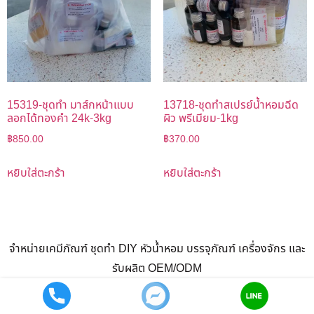
15319-ชุดทำ มาส์กหน้าแบบ
13718-ชุดทำสเปรย์น้ำหอมฉีด
ลอกได้ทองคำ 24k-3kg
ผิว พรีเมียม-1kg
฿
850.00
฿
370.00
หยิบใส่ตะกร้า
หยิบใส่ตะกร้า
จำหน่ายเคมีภัณฑ์ ชุดทำ DIY หัวน้ำหอม บรรจุภัณฑ์ เครื่องจักร และ
รับผลิต OEM/ODM
สินค้า
แนะนำสินค้า
รับผลิต ทำแบรนด์ OEM