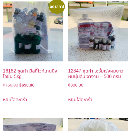
ลดราคา!
16182-ชุดทำ มิลกี้ไวท์เทนนิ่ง
12847-ชุดทำ เซรั่มเร่งผมยาว
โลชั่น-5kg
ผมนุ่มลืนเงางาม – 500 กรัม
฿
750.00
฿
650.00
฿
300.00
หยิบใส่ตะกร้า
หยิบใส่ตะกร้า