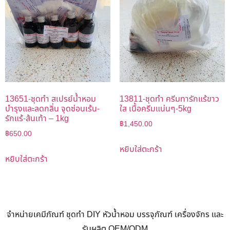
13651-ชุดทำ สเปรย์น้ำหอม
13811-ชุดทำ ครีมทารักแร้ขาว
บำรุงและลดกลิ่น จุดซ่อนเร้น-
ใส เนื้อครีมแน่นๆ-5kg
รักแร้-ส้นเท้า – 1kg
฿
1,450.00
฿
650.00
หยิบใส่ตะกร้า
หยิบใส่ตะกร้า
จำหน่ายเคมีภัณฑ์ ชุดทำ DIY หัวน้ำหอม บรรจุภัณฑ์ เครื่องจักร และ
รับผลิต OEM/ODM