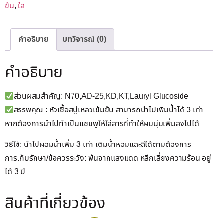
ข้น
,
ใส
คำอธิบาย
บทวิจารณ์ (0)
คำอธิบาย
ส่วนผสมสำคัญ: N70,AD-25,KD,KT,Lauryl Glucoside
สรรพคุณ : หัวเชื้อสบู่เหลวเข้มข้น สามารถนำไปเพิ่มน้ำได้ 3 เท่า
หากต้องการนำไปทำเป็นแชมพูให้ใส่สารที่ทำให้ผมนุ่มเพิ่มลงไปได้
วิธีใช้: นำไปผสมน้ำเพิ่ม 3 เท่า เติมน้ำหอมและสีได้ตามต้องการ
การเก็บรักษา/ข้อควรระวัง: พ้นจากแสงแดด หลีกเลี่ยงความร้อน อยู่
ได้ 3 ปี
สินค้าที่เกี่ยวข้อง