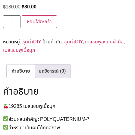
฿
180.00
฿
80.00
หยิบใส่ตะกร้า
หมวดหมู่:
ชุดทำDIY
ป้ายกำกับ:
ชุดทำDIY
,
เทแชมพูลงบนฝ่ามือ
,
เบสแชมพูเนื้อมุก
คำอธิบาย
บทวิจารณ์ (0)
คำอธิบาย
19285 เบสแชมพูเนื้อมุก
ส่วนผสมสำคัญ: POLYQUATERNIUM-7
สำหรับ : เส้นผมได้ทุกสภาพ