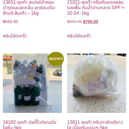
13651-ชุดทำ สเปรย์น้ำหอม
15321-ชุดทำ ครีมกันแดดผสม
บำรุงและลดกลิ่น จุดซ่อนเร้น-
รองพื้น กันน้ำปานกลาง SPF ≈
รักแร้-ส้นเท้า – 1kg
20-24 -1kg
฿
650.00
฿
850.00
฿
750.00
หยิบใส่ตะกร้า
หยิบใส่ตะกร้า
ลดราคา!
16182-ชุดทำ มิลกี้ไวท์เทนนิ่ง
13811-ชุดทำ ครีมทารักแร้ขาว
โลชั่น-5kg
ใส เนื้อครีมแน่นๆ-5kg