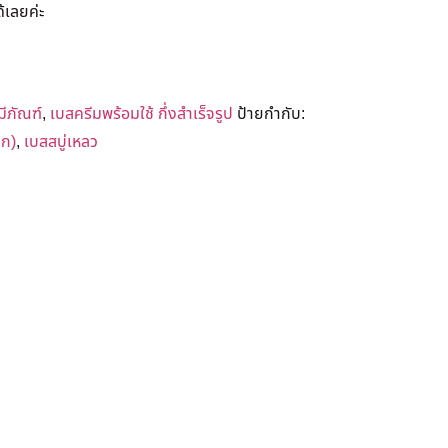
้เลยค่ะ
มีภัณฑ์
,
เบสครีมพร้อมใช้ กึ่งสำเร็จรูป
ป้ายกำกับ:
ุก)
,
เบสสบู่เหลว