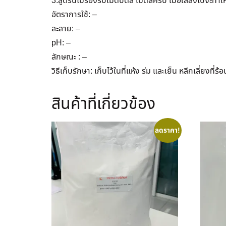
3.สูตรนี้ไม่รองรับเม็ดบีดส์ เม็ดสครับ เมื่อใส่ลงไปจะท
อัตราการใช้: –
ละลาย: –
pH: –
ลักษณะ : –
วิธีเก็บรักษา: เก็บไว้ในที่แห้ง ร่ม และเย็น หลีกเลี่
สินค้าที่เกี่ยวข้อง
ลดราคา!