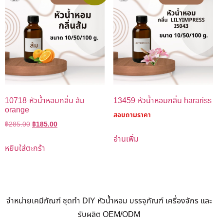
10718-หัวน้ำหอมกลิ่น ส้ม
13459-หัวน้ำหอมกลิ่น harariss
orange
สอบถามราคา
฿
285.00
฿
185.00
อ่านเพิ่ม
หยิบใส่ตะกร้า
จำหน่ายเคมีภัณฑ์ ชุดทำ DIY หัวน้ำหอม บรรจุภัณฑ์ เครื่องจักร และ
รับผลิต OEM/ODM