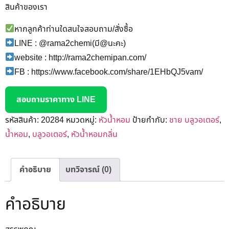
สินค้าของเรา
หากลูกค้าท่านใดสนใจสอบถาม/สั่งซื้อ
LINE : @rama2chemi(มี@นะคะ)
website : http://rama2chemipan.com/
FB : https://www.facebook.com/share/1EHbQJ5vam/
สอบถามราคาทาง LINE
รหัสสินค้า:
20284
หมวดหมู่:
หัวน้ำหอม
ป้ายกำกับ:
ชาย บลูวอเตอร์
,
น้ำหอม
,
บลูวอเตอร์
,
หัวน้ำหอมกลิ่น
คำอธิบาย
บทวิจารณ์ (0)
คำอธิบาย