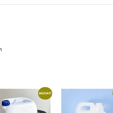
งๆ
ลดราคา!