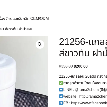
ครื่องจักร และรับผลิต OEM/ODM
 สีขาวทึบ ฝาน้ำเงิน
21256-แกล
สีขาวทึบ ฝาน้
฿
350.00
฿
200.00
21256-แกลลอน 20ลิตร ทรงกลม
หากลูกค้าท่านใดสนใจสอบถาม/
LINE : @rama2chemi(มี@
website : http://rama2ch
FB : https://www.facebo