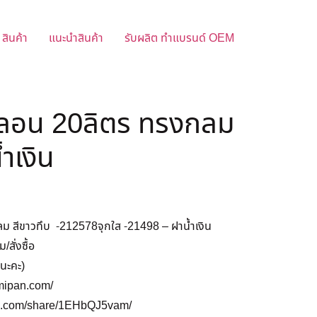
สินค้า
แนะนำสินค้า
รับผลิต ทำแบรนด์ OEM
ลอน 20ลิตร ทรงกลม
ำเงิน
 สีขาวทึบ -212578จุกใส -21498 – ฝาน้ำเงิน
สั่งซื้อ
นะคะ)
emipan.com/
ok.com/share/1EHbQJ5vam/