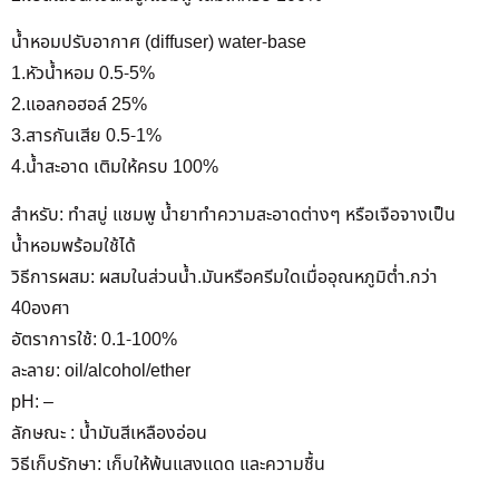
น้ำหอมปรับอากาศ (diffuser) water-base
1.หัวน้ำหอม 0.5-5%
2.แอลกอฮอล์ 25%
3.สารกันเสีย 0.5-1%
4.น้ำสะอาด เติมให้ครบ 100%
สำหรับ: ทำสบู่ แชมพู น้ำยาทำความสะอาดต่างๆ หรือเจือจางเป็น
น้ำหอมพร้อมใช้ได้
วิธีการผสม: ผสมในส่วนน้ำ.มันหรือครีมใดเมื่ออุณหภูมิต่ำ.กว่า
40องศา
อัตราการใช้: 0.1-100%
ละลาย: oil/alcohol/ether
pH: –
ลักษณะ : น้ำมันสีเหลืองอ่อน
วิธีเก็บรักษา: เก็บให้พ้นแสงแดด และความชื้น