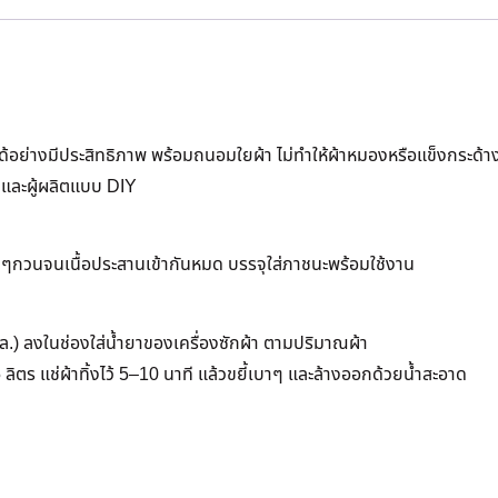
ได้อย่างมีประสิทธิภาพ พร้อมถนอมใยผ้า ไม่ทำให้ผ้าหมองหรือแข็งกระด้าง
ด และผู้ผลิตแบบ DIY
่อยๆกวนจนเนื้อประสานเข้ากันหมด บรรจุใส่ภาชนะพร้อมใช้งาน
ล.) ลงในช่องใส่น้ำยาของเครื่องซักผ้า ตามปริมาณผ้า
ลิตร แช่ผ้าทิ้งไว้ 5–10 นาที แล้วขยี้เบาๆ และล้างออกด้วยน้ำสะอาด