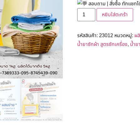
สอบถาม | สั่งซื้อ ทักแชทได
หยิบใส่ตะกร้า
รหัสสินค้า:
23012
หมวดหมู่:
ผล
น้ำยาซักผ้า สูตรซักเครื่อง
,
น้ำยา