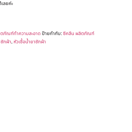
้เลยค่ะ
ิตภัณฑ์ทำความสะอาด
ป้ายกำกับ:
ซีคลีน ผลิตภัณฑ์
ซักผ้า
,
หัวเชื้อน้ำยาซักผ้า