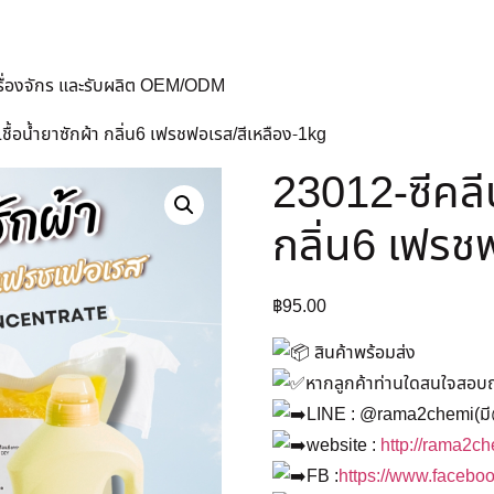
ครื่องจักร และรับผลิต OEM/ODM
เชื้อน้ำยาซักผ้า กลิ่น6 เฟรชฟอเรส/สีเหลือง-1kg
23012-ซีคลีน
กลิ่น6 เฟรช
฿
95.00
สินค้าพร้อมส่ง
หากลูกค้าท่านใดสนใจสอบถาม
LINE : @rama2chemi(มี
website :
http://rama2c
FB :
https://www.faceb