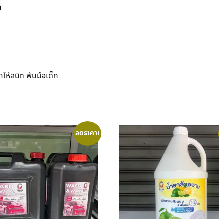
ก
าให้สนิท พ้นมือเด็ก
ลดราคา!