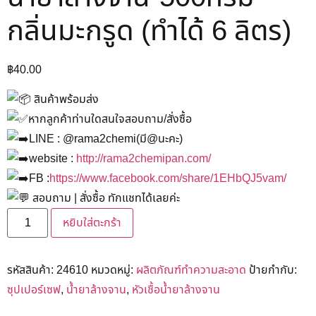
กลิ่นมะกรูด (ทำได้ 6 ลิตร)
฿
40.00
สินค้าพร้อมส่ง
หากลูกค้าท่านใดสนใจสอบถาม/สั่งซื้อ
LINE : @rama2chemi(มี@นะคะ)
website :
http://rama2chemipan.com/
FB :
https://www.facebook.com/share/1EHbQJ5vam/
สอบถาม | สั่งซื้อ ทักแชทได้เลยค่ะ
หยิบใส่ตะกร้า
รหัสสินค้า:
24610
หมวดหมู่:
ผลิตภัณฑ์ทำความสะอาด
ป้ายกำกับ:
ซุปเปอร์เซฟ
,
น้ำยาล้างจาน
,
หัวเชื้อน้ำยาล้างจาน