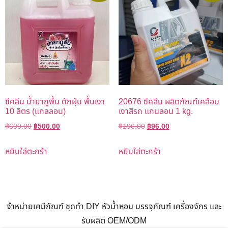
ซีคลีน น้ำยาถูพื้น ดักฝุ่น พื้นเงา
20676 ซีคลีน ผลิตภัณฑ์เคลือบ
10 ลิตร (แกลลอน)
เงาสีรถ แกนลอน 1 kg.
฿
600.00
฿
500.00
฿
196.00
฿
96.00
หยิบใส่ตะกร้า
หยิบใส่ตะกร้า
จำหน่ายเคมีภัณฑ์ ชุดทำ DIY หัวน้ำหอม บรรจุภัณฑ์ เครื่องจักร และ
รับผลิต OEM/ODM