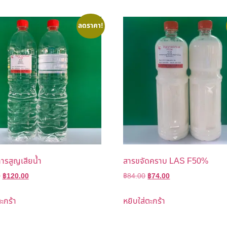
ลดราคา!
ารสูญเสียน้ำ
สารขจัดคราบ LAS F50%
0
฿
120.00
฿
84.00
฿
74.00
ะกร้า
หยิบใส่ตะกร้า