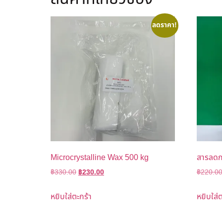
ลดราคา!
Microcrystalline Wax 500 kg
สารลดก
฿
330.00
฿
230.00
฿
220.0
หยิบใส่ตะกร้า
หยิบใส่ต