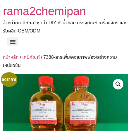
rama2chemipan
จำหน่ายเคมีภัณฑ์ ชุดทำ DIY หัวน้ำหอม บรรจุภัณฑ์ เครื่องจักร และ
รับผลิต OEM/ODM
หน้าหลัก
/
เคมีภัณฑ์
/ 7388-สารเพิ่ม/คงสภาพฟอง/สร้างความ
เหนียวข้น
ลดราคา!