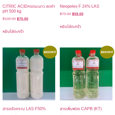
CITRIC ACIDกรดมะนาว ลดค่า
Neopelex F 24% LAS
pH 500 kg
฿
79.00
฿
59.00
฿
100.00
฿
70.00
หยิบใส่ตะกร้า
หยิบใส่ตะกร้า
ลดราคา!
ลดราคา!
สารขจัดคราบ LAS F50%
สารเพิ่มฟอง CAPB (KT)