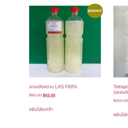
ลดราคา!
สารขจัดคราบ LAS F60%
Tetrap
(เยอรม
฿
85.00
฿
65.00
฿
260.0
หยิบใส่ตะกร้า
หยิบใส่ต