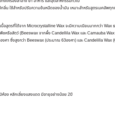
ทั้งเครื่องสำอาง ยา อาหาร และอุตสาหกรรมทั่วไป
ะไม่มีกลิ่น ใช้สำหรับปรับความข้นหนืดของน้ำมัน เหมาะสำหรับสูตรเมคอัพทุ
ื้อสูตรที่ได้จาก Microcrystalline Wax จะมีความเนียนมากกว่า Wax ธร
ากพืชหรือสัตว์ (Beeswax จากผึ้ง Candellila Wax และ Carnauba Wax
องศา ซึ่งสูงกว่า Beeswax (ประมาณ 63องศา) และ Candelilla Wax 
มิห้อง หลีกเลี่ยงแสงแดด มีอายุอย่างน้อย 2ปี