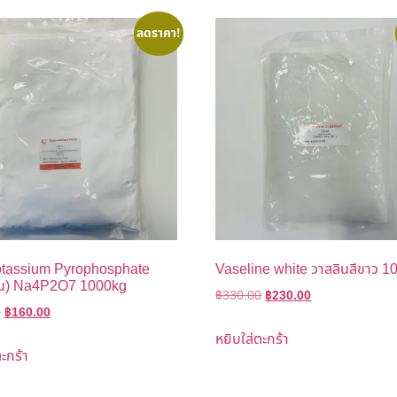
ลดราคา!
otassium Pyrophosphate
Vaseline white วาสลินสีขาว 1
ัน) Na4P2O7 1000kg
฿
330.00
฿
230.00
0
฿
160.00
หยิบใส่ตะกร้า
ะกร้า