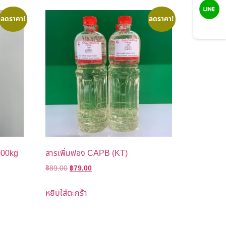
ลดราคา!
ลดราคา!
LINE
000kg
สารเพิ่มฟอง CAPB (KT)
฿
89.00
฿
79.00
หยิบใส่ตะกร้า