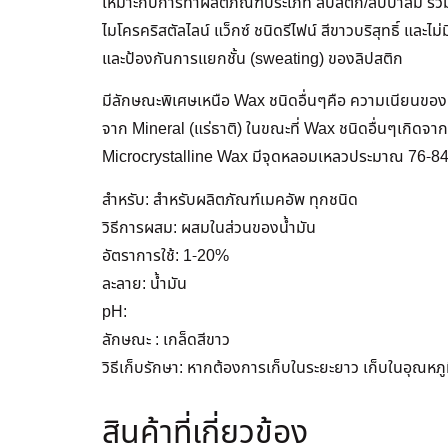
เหมาะกับการทำผลิตภัณฑ์ประเภท ลิปสติก/ลิปบาล์ม รวม
ไมโครคริสตัลไลน์ แว็กซ์ ชนิดรีไฟน์ สีขาวบริสุทธิ์ แล
และป้องกันการแยกชั้น (sweating) ของลิปสติก
มีลักษณะพิเศษเหนือ Wax ชนิดอื่นๆคือ ความเนียนของเน
จาก Mineral (แร่ธาติ) ในขณะที่ Wax ชนิดอื่นๆเกิดจ
Microcrystalline Wax มีจุดหลอมเหลวประมาณ 76-84
สำหรับ: สำหรับผลิตภัณฑ์เมคอัพ ทุกชนิด
วิธีการผสม: ผสมในส่วนของน้ำมัน
อัตราการใช้: 1-20%
ละลาย: น้ำมัน
pH:
ลักษณะ : เกล็ดสีขาว
วิธีเก็บรักษา: หากต้องการเก็บในระยะยาว เก็บในอุณหภู
สินค้าที่เกี่ยวข้อง