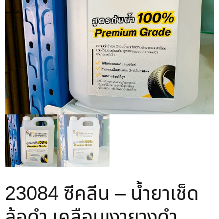
23084 ซีคลีน – น้ำยาเช็ด
ล้อดำ เคลือบเงายางดำ