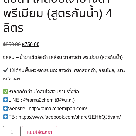
พรีเมียม (สูตรกันน้ำ) 4
ลิตร
฿
850.00
฿
750.00
ซีคลีน – น้ำยาเช็ดล้อดำ เคลือบเงายางดำ พรีเมียม (สูตรกันน้ำ)
ใช้ได้กับพื้นผิวหลายชนิด: ยางดำ, พลาสติกดำ, คอนโซล, เบาะ
หนัง ฯลฯ
หากลูกค้าท่านใดสนใจสอบถาม/สั่งซื้อ
LINE : @rama2chemi(มี@นะคะ)
website : http://rama2chemipan.com/
FB : https://www.facebook.com/share/1EHbQJ5vam/
หยิบใส่ตะกร้า