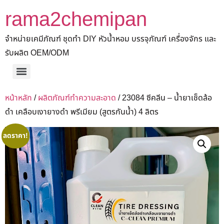
rama2chemipan
จำหน่ายเคมีภัณฑ์ ชุดทำ DIY หัวน้ำหอม บรรจุภัณฑ์ เครื่องจักร และ
รับผลิต OEM/ODM
หน้าหลัก
/
ผลิตภัณฑ์ทำความสะอาด
/ 23084 ซีคลีน – น้ำยาเช็ดล้อ
ดำ เคลือบเงายางดำ พรีเมียม (สูตรกันน้ำ) 4 ลิตร
ลดราคา!