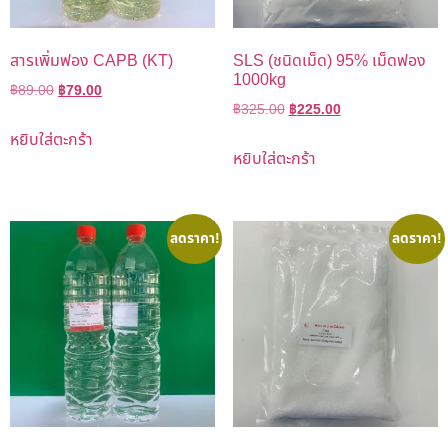
สารเพิ่มฟอง CAPB (KT)
SLS (ชนิดเม็ด) 95% เม็ดฟอง
1000kg
฿
89.00
฿
79.00
฿
325.00
฿
225.00
หยิบใส่ตะกร้า
หยิบใส่ตะกร้า
ลดราคา!
ลดราคา!