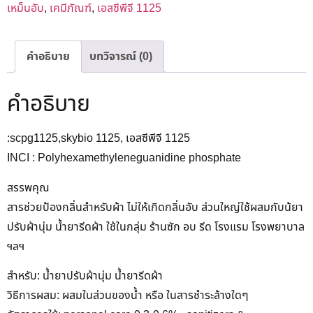
เหม็นอับ
,
เคมีภัณฑ์
,
เอสซีพีจี 1125
คำอธิบาย
บทวิจารณ์ (0)
คำอธิบาย
:scpg1125,skybio 1125, เอสซีพีจี 1125
INCI : Polyhexamethyleneguanidine phosphate
สรรพคุณ
สารช่วยป้องกลิ่นสำหรับผ้า ไม่ให้เกิดกลิ่นอับ ส่วนใหญ่ใช้ผสมกับน้ยา
ปรับผ้านุ่ม น้ำยารีดผ้า ใช้ในกลุ่ม ร้านซัก อบ รีด โรงแรม โรงพยาบาล
ฯลฯ
สำหรับ: น้ำยาปรับผ้านุ่ม น้ำยารีดผ้า
วิธีการผสม: ผสมในส่วนของน้ำ หรือ ในสารชำระล้างใดๆ