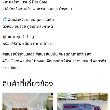
• สายสร้างแบรนด์ Pet Care
• ใช้ฉีดหลังอาบน้ำ เพิ่มความหอมและบำรุงขน
ฉีดแล้วหวีง่าย ขนนุ่มน่าสัมผัส
ตัวหอม ขนสวย ดูสะอาดสุขภาพดี
ขนาดชุดทำ 1 kg
พร้อมวิธีทำละเอียด ทำตามได้ง่าย
#สเปรย์บำรุงขนสัตว์ #สเปรย์ขนนุ่ม #ผลิตภัณฑ์สัตว์เลี้ยง
#PetCare #สเปรย์บำรุงขน #คนรักสัตว์ #รับสร้างแบรนด์ #สูตรทำ
ขาย #แมว
สินค้าที่เกี่ยวข้อง