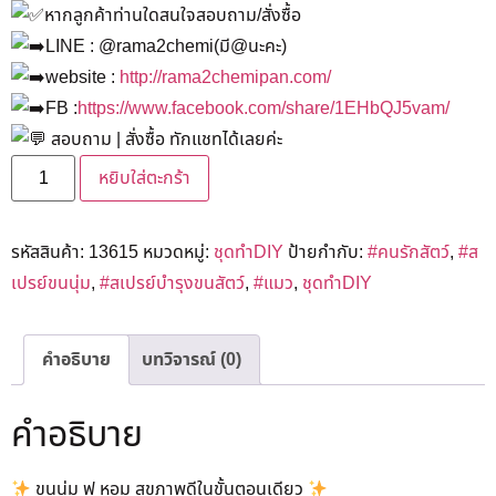
หากลูกค้าท่านใดสนใจสอบถาม/สั่งซื้อ
LINE : @rama2chemi(มี@นะคะ)
website :
http://rama2chemipan.com/
FB :
https://www.facebook.com/share/1EHbQJ5vam/
สอบถาม | สั่งซื้อ ทักแชทได้เลยค่ะ
หยิบใส่ตะกร้า
รหัสสินค้า:
13615
หมวดหมู่:
ชุดทำDIY
ป้ายกำกับ:
#คนรักสัตว์
,
#ส
เปรย์ขนนุ่ม
,
#สเปรย์บำรุงขนสัตว์
,
#แมว
,
ชุดทำDIY
คำอธิบาย
บทวิจารณ์ (0)
คำอธิบาย
ขนนุ่ม ฟู หอม สุขภาพดีในขั้นตอนเดียว