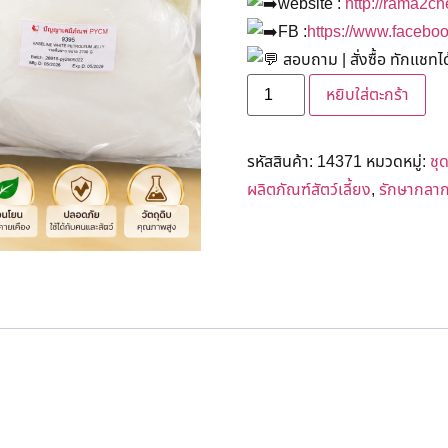
website :
http://rama2c
FB :
https://www.faceb
สอบถาม | สั่งซื้อ ทักแชทได
หยิบใส่ตะกร้า
รหัสสินค้า:
14371
หมวดหมู่:
ชุ
ผลิตภัณฑ์สัตว์เลี้ยง
,
รักษากลากเ