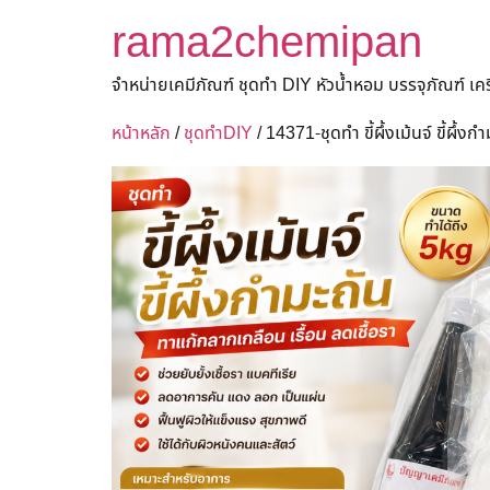
rama2chemipan
จำหน่ายเคมีภัณฑ์ ชุดทำ DIY หัวน้ำหอม บรรจุภัณฑ์ เ
หน้าหลัก
/
ชุดทำDIY
/ 14371-ชุดทำ ขี้ผึ้งเม้นจ์ ขี้ผึ้