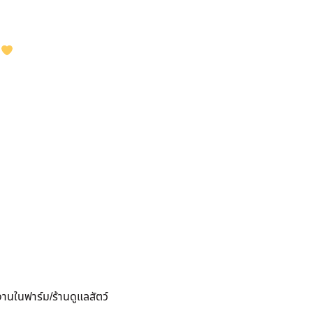
ด
งานในฟาร์ม/ร้านดูแลสัตว์