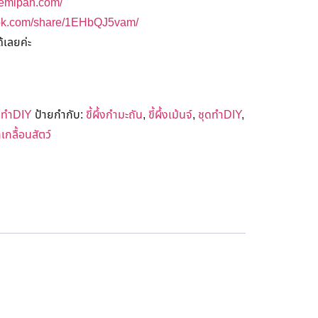
hemipan.com/
ook.com/share/1EHbQJ5vam/
้เลยค่ะ
ดทำDIY
ป้ายกำกับ:
ขี้ผึ้งกำมะถัน
,
ขี้ผึ้งเม้นจ์
,
ชุดทำDIY
,
กลื้อนสัตว์