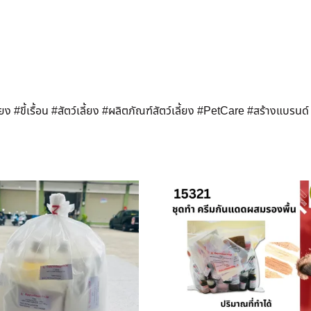
้ยง #ขี้เรื้อน #สัตว์เลี้ยง #ผลิตภัณฑ์สัตว์เลี้ยง #PetCare #สร้างแบรนด์