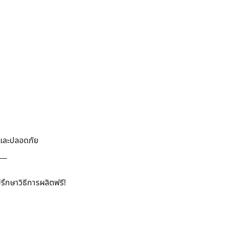
ี และปลอดภัย
__
ึกษาวิธีการผลิตฟรี!