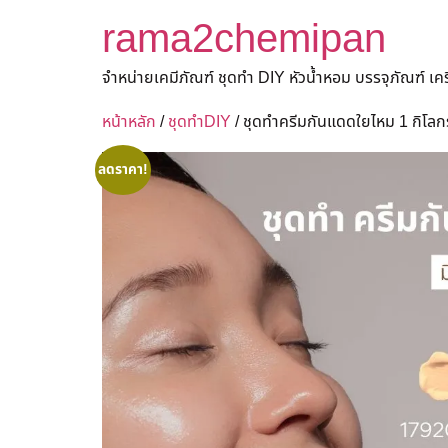
rama2chemipan
จำหน่ายเคมีภัณฑ์ ชุดทำ DIY หัวน้ำหอม บรรจุภัณฑ์ เ
หน้าหลัก
/
ชุดทำDIY
/ ชุดทำครีมกันแดดใยไหม 1 กิโลก
ลดราคา!