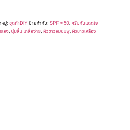
หมู่:
ชุดทำDIY
ป้ายกำกับ:
SPF ≈ 50
,
ครีมกันแดดใย
ตรเอง
,
นุ่มลื่น เกลี่ยง่าย
,
ผิวขาวอมชมพู
,
ผิวขาวเหลือง