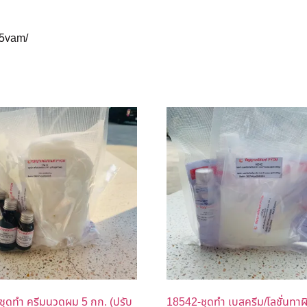
J5vam/
ชุดทำ ครีมนวดผม 5 กก. (ปรับ
18542-ชุดทำ เบสครีม/โลชั่นทาผ