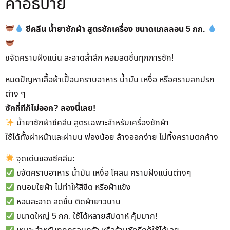
คำอธิบาย
ซีคลีน น้ำยาซักผ้า สูตรซักเครื่อง ขนาดแกลลอน 5 กก.
ขจัดคราบฝังแน่น สะอาดล้ำลึก หอมสดชื่นทุกการซัก!
หมดปัญหาเสื้อผ้าเปื้อนคราบอาหาร น้ำมัน เหงื่อ หรือคราบสกปรก
ต่าง ๆ
ซักกี่ทีก็ไม่ออก? ลองนี่เลย!
น้ำยาซักผ้าซีคลีน สูตรเฉพาะสำหรับเครื่องซักผ้า
ใช้ได้ทั้งฝาหน้าและฝาบน ฟองน้อย ล้างออกง่าย ไม่ทิ้งคราบตกค้าง
จุดเด่นของซีคลีน:
ขจัดคราบอาหาร น้ำมัน เหงื่อ โคลน คราบฝังแน่นต่างๆ
ถนอมใยผ้า ไม่ทำให้สีซีด หรือผ้าแข็ง
หอมสะอาด สดชื่น ติดผ้ายาวนาน
ขนาดใหญ่ 5 กก. ใช้ได้หลายสัปดาห์ คุ้มมาก!