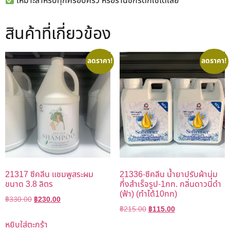
เหมาะสำหรับทุกครอบครัว หรือร้านซักรีดก็ใช้ได้เลย
สินค้าที่เกี่ยวข้อง
ลดราคา!
ลดราคา!
21317 ซีคลีน แชมพูสระผม
21336-ซีคลีน น้ำยาปรับผ้านุ่ม
ขนาด 3.8 ลิตร
กึ่งสำเร็จรูป-1กก. กลิ่นดาวนี่ดำ
(ฟ้า) (ทำได้10กก)
฿
330.00
฿
230.00
฿
215.00
฿
115.00
หยิบใส่ตะกร้า