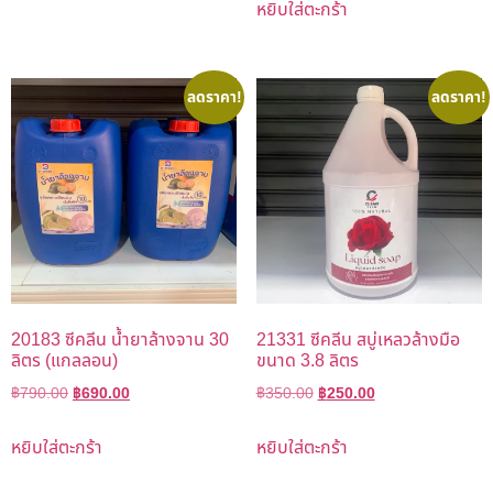
หยิบใส่ตะกร้า
ลดราคา!
ลดราคา!
20183 ซีคลีน น้ำยาล้างจาน 30
21331 ซีคลีน สบู่เหลวล้างมือ
ลิตร (แกลลอน)
ขนาด 3.8 ลิตร
฿
790.00
฿
690.00
฿
350.00
฿
250.00
หยิบใส่ตะกร้า
หยิบใส่ตะกร้า