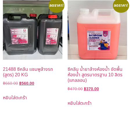
ลดราคา!
ลดราคา!
21488 ซีคลีน แชมพูล้างรถ
ซีคลีน น้ำยาล้างห้องน้ำ ขัดพื้น
(สูตร) 20 KG
ห้องน้ำ สูตรมาตรฐาน 10 ลิตร
(แกลลอน)
฿
660.00
฿
560.00
฿
470.00
฿
370.00
หยิบใส่ตะกร้า
หยิบใส่ตะกร้า