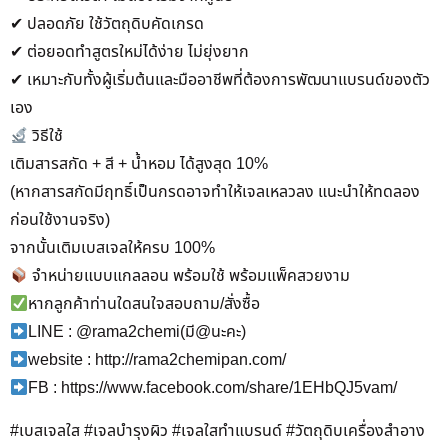
✔ ปลอดภัย ใช้วัตถุดิบคัดเกรด
✔ ต่อยอดทำสูตรใหม่ได้ง่าย ไม่ยุ่งยาก
✔ เหมาะกับทั้งผู้เริ่มต้นและมืออาชีพที่ต้องการพัฒนาแบรนด์ของตัว
เอง
วิธีใช้
เติมสารสกัด + สี + น้ำหอม ได้สูงสุด 10%
(หากสารสกัดมีฤทธิ์เป็นกรดอาจทำให้เจลเหลวลง แนะนำให้ทดลอง
ก่อนใช้งานจริง)
จากนั้นเติมเบสเจลให้ครบ 100%
จำหน่ายแบบแกลลอน พร้อมใช้ พร้อมแพ็คสวยงาม
หากลูกค้าท่านใดสนใจสอบถาม/สั่งซื้อ
LINE : @rama2chemi(มี@นะคะ)
website : http://rama2chemipan.com/
FB : https://www.facebook.com/share/1EHbQJ5vam/
#เบสเจลใส #เจลบำรุงผิว #เจลใสทำแบรนด์ #วัตถุดิบเครื่องสำอาง