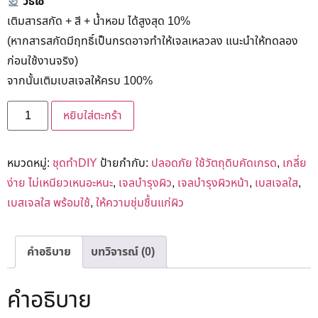
วิธีใช้
เติมสารสกัด + สี + น้ำหอม ได้สูงสุด 10%
(หากสารสกัดมีฤทธิ์เป็นกรดอาจทำให้เจลเหลวลง แนะนำให้ทดลอง
ก่อนใช้งานจริง)
จากนั้นเติมเบสเจลให้ครบ 100%
หยิบใส่ตะกร้า
หมวดหมู่:
ชุดทำDIY
ป้ายกำกับ:
ปลอดภัย ใช้วัตถุดิบคัดเกรด
,
เกลี่ย
ง่าย ไม่เหนียวเหนอะหนะ
,
เจลบำรุงผิว
,
เจลบำรุงผิวหน้า
,
เบสเจลใส
,
เบสเจลใส พร้อมใช้
,
ให้ความชุ่มชื้นแก่ผิว
คำอธิบาย
บทวิจารณ์ (0)
คำอธิบาย