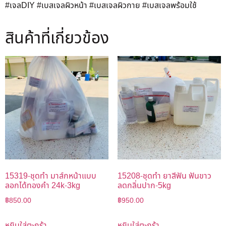
#เจลDIY #เบสเจลผิวหน้า #เบสเจลผิวกาย #เบสเจลพร้อมใช้
สินค้าที่เกี่ยวข้อง
15319-ชุดทำ มาส์กหน้าแบบ
15208-ชุดทำ ยาสีฟัน ฟันขาว
ลอกได้ทองคำ 24k-3kg
ลดกลิ่นปาก-5kg
฿
850.00
฿
950.00
หยิบใส่ตะกร้า
หยิบใส่ตะกร้า