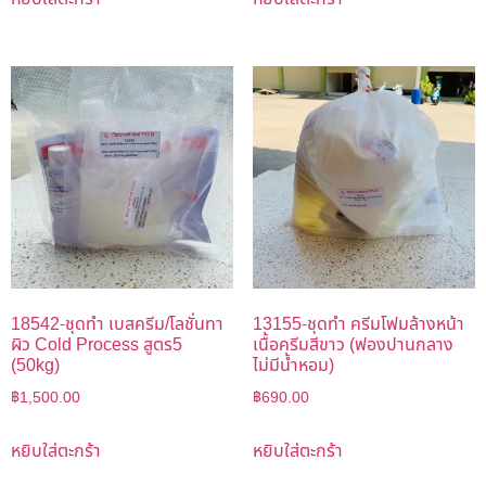
18542-ชุดทำ เบสครีม/โลชั่นทา
13155-ชุดทำ ครีมโฟมล้างหน้า
ผิว Cold Process สูตร5
เนื้อครีมสีขาว (ฟองปานกลาง
(50kg)
ไม่มีน้ำหอม)
฿
1,500.00
฿
690.00
หยิบใส่ตะกร้า
หยิบใส่ตะกร้า