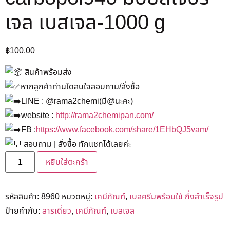
เจล เบสเจล-1000 g
฿
100.00
สินค้าพร้อมส่ง
หากลูกค้าท่านใดสนใจสอบถาม/สั่งซื้อ
LINE : @rama2chemi(มี@นะคะ)
website :
http://rama2chemipan.com/
FB :
https://www.facebook.com/share/1EHbQJ5vam/
สอบถาม | สั่งซื้อ ทักแชทได้เลยค่ะ
หยิบใส่ตะกร้า
รหัสสินค้า:
8960
หมวดหมู่:
เคมีภัณฑ์
,
เบสครีมพร้อมใช้ กึ่งสำเร็จรูป
ป้ายกำกับ:
สารเดี่ยว
,
เคมีภัณฑ์
,
เบสเจล