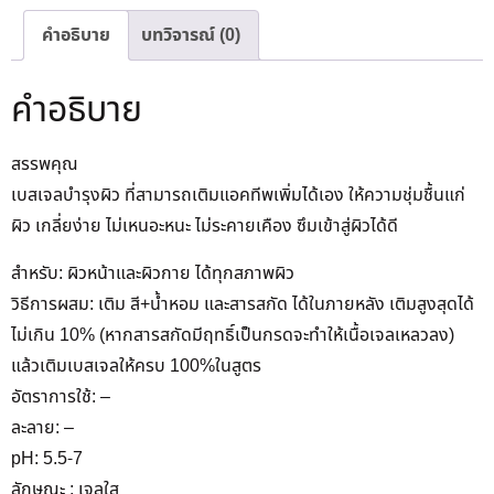
คำอธิบาย
บทวิจารณ์ (0)
คำอธิบาย
สรรพคุณ
เบสเจลบำรุงผิว ที่สามารถเติมแอคทีพเพิ่มได้เอง ให้ความชุ่มชื้นแก่
ผิว เกลี่ยง่าย ไม่เหนอะหนะ ไม่ระคายเคือง ซึมเข้าสู่ผิวได้ดี
สำหรับ: ผิวหน้าและผิวกาย ได้ทุกสภาพผิว
วิธีการผสม: เติม สี+น้ำหอม และสารสกัด ได้ในภายหลัง เติมสูงสุดได้
ไม่เกิน 10% (หากสารสกัดมีฤทธิ์เป็นกรดจะทำให้เนื้อเจลเหลวลง)
แล้วเติมเบสเจลให้ครบ 100%ในสูตร
อัตราการใช้: –
ละลาย: –
pH: 5.5-7
ลักษณะ : เจลใส